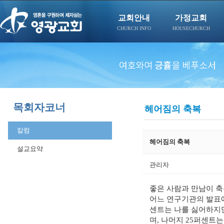
교회안내
가정교회
CHURCH INFO
HOUSECHURCH
목회자코너
헤어짐의 축복
칼럼
헤어짐의 축복
설교요약
관리자
좋은 사람과 만남이 축
어느 연구기관의 발표에
센트는 나를 싫어하지만
며, 나머지 25퍼센트