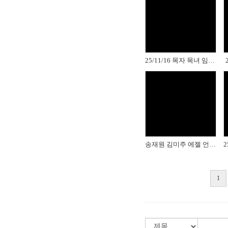
Views
25/11/16 목자 목녀 임명식
Views
송재원 김미주 에젤 언약식
1