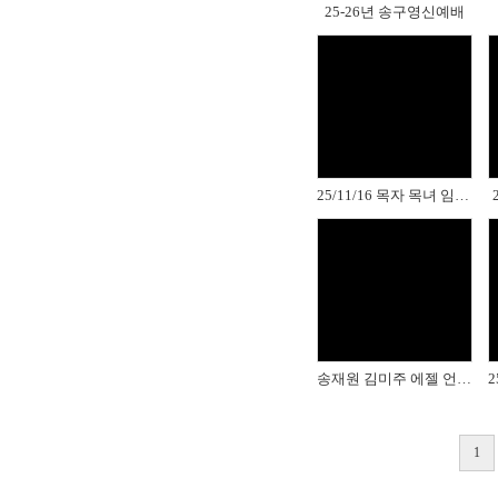
25-26년 송구영신예배
Views
25/11/16 목자 목녀 임명식
Views
송재원 김미주 에젤 언약식
1